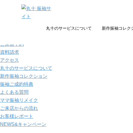
ACCESS
toggle navigation
丸十のサービスについて
新作振袖コレク
06-6781-2815
ご来店予約
資料請求
アクセス
丸十のサービスについて
新作振袖コレクション
振袖ご成約特典
よくある質問
ママ振袖リメイク
ご来店からの流れ
お客様レポート
NEWS&キャンペーン