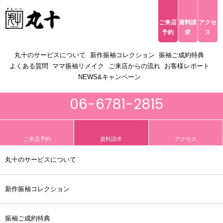
ご来店
資料請
アクセ
ACCESS
予約
求
ス
toggle navigation
丸十のサービスについて
新作振袖コレクション
振袖ご成約特典
よくある質問
ママ振袖リメイク
ご来店からの流れ
お客様レポート
NEWS&キャンペーン
06-6781-2815
ご来店予約
資料請求
アクセス
丸十のサービスについて
新作振袖コレクション
振袖ご成約特典