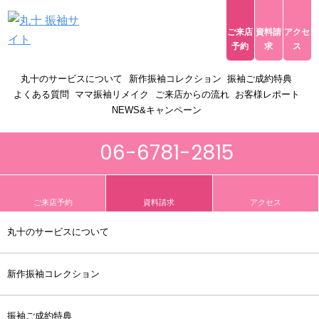
ご来店
資料請
アクセ
ACCESS
予約
求
ス
toggle navigation
丸十のサービスについて
新作振袖コレクション
振袖ご成約特典
よくある質問
ママ振袖リメイク
ご来店からの流れ
お客様レポート
NEWS&キャンペーン
06-6781-2815
ご来店予約
資料請求
アクセス
丸十のサービスについて
新作振袖コレクション
振袖ご成約特典