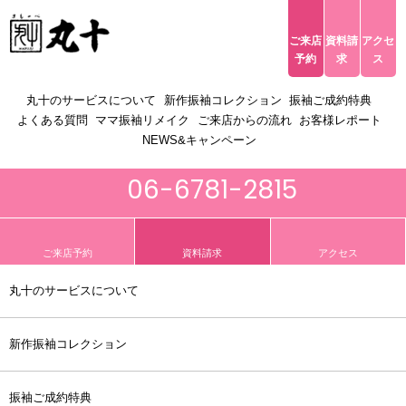
ご来店
資料請
アクセ
ACCESS
予約
求
ス
toggle navigation
丸十のサービスについて
新作振袖コレクション
振袖ご成約特典
よくある質問
ママ振袖リメイク
ご来店からの流れ
お客様レポート
NEWS&キャンペーン
06-6781-2815
ご来店予約
資料請求
アクセス
丸十のサービスについて
新作振袖コレクション
振袖ご成約特典