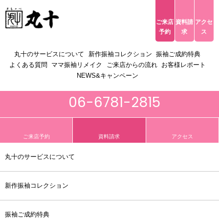
ご来店
資料請
アクセ
ACCESS
予約
求
ス
toggle navigation
丸十のサービスについて
新作振袖コレクション
振袖ご成約特典
よくある質問
ママ振袖リメイク
ご来店からの流れ
お客様レポート
NEWS&キャンペーン
06-6781-2815
ご来店予約
資料請求
アクセス
丸十のサービスについて
新作振袖コレクション
振袖ご成約特典